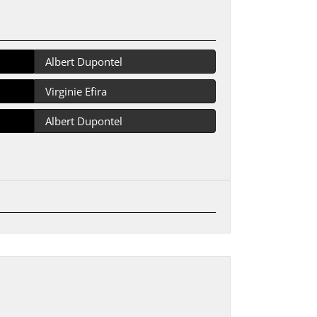
Albert Dupontel
Virginie Efira
Albert Dupontel