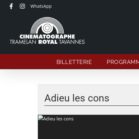
Passer
WhatsApp
au
contenu
BILLETTERIE
PROGRAM
Voir
l'image
Adieu les cons
agrandie