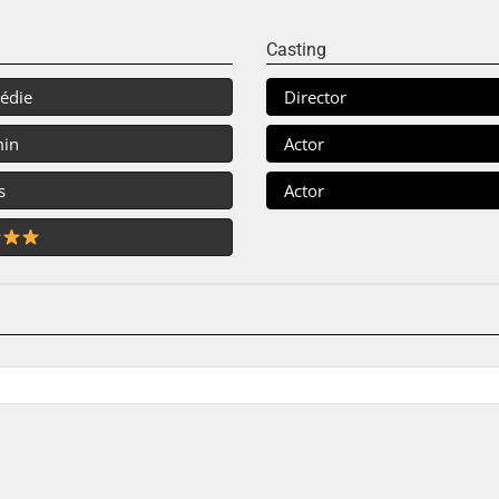
Casting
édie
Director
min
Actor
s
Actor