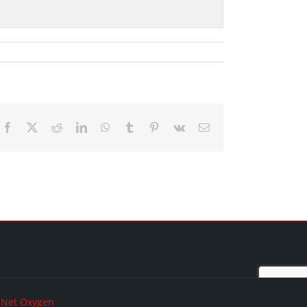
Facebook
X
Reddit
LinkedIn
WhatsApp
Tumblr
Pinterest
Vk
Email
y
Net Oxygen