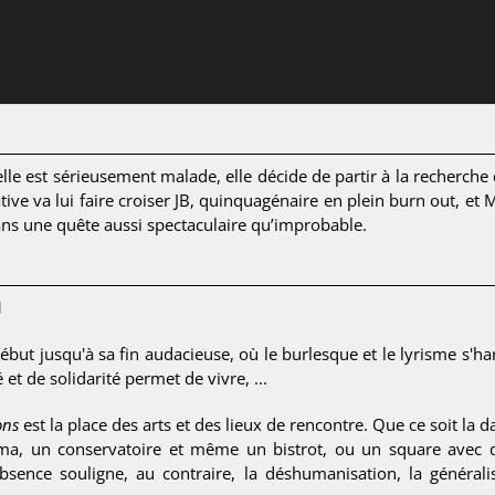
e est sérieusement malade, elle décide de partir à la recherche 
tive va lui faire croiser JB, quinquagénaire en plein burn out, et 
dans une quête aussi spectaculaire qu’improbable.
1
début jusqu'à sa fin audacieuse, où le burlesque et le lyrisme s'ha
et de solidarité permet de vivre, ...
ons
est la place des arts et des lieux de rencontre. Que ce soit la dan
éma, un conservatoire et même un bistrot, ou un square avec de
sence souligne, au contraire, la déshumanisation, la généralis