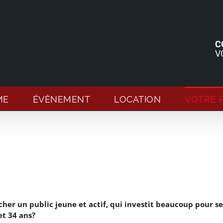
C
V
ME
ÉVÈNEMENT
LOCATION
VOTRE 
er un public jeune et actif, qui investit beaucoup pour se
et 34 ans?