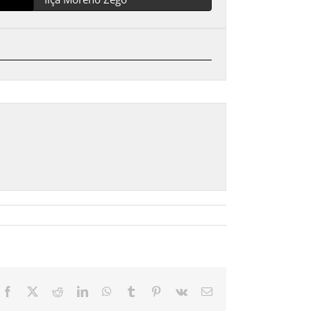
Facebook
X
Reddit
LinkedIn
WhatsApp
Tumblr
Pinterest
Vk
Email