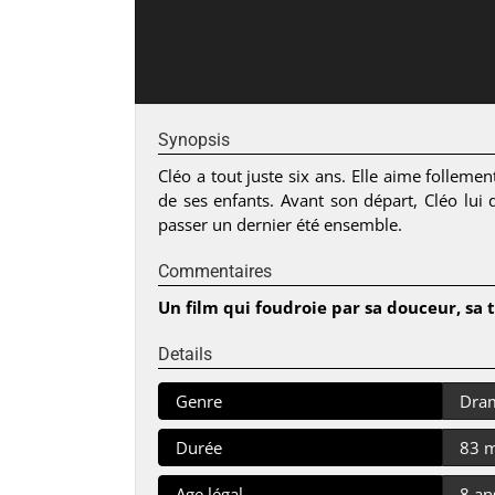
Synopsis
Cléo a tout juste six ans. Elle aime folleme
de ses enfants. Avant son départ, Cléo lui d
passer un dernier été ensemble.
Commentaires
Un film qui foudroie par sa douceur, sa t
Details
Genre
Dra
Durée
83 
Age légal
8 an