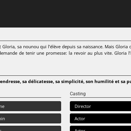
nt Gloria, sa nounou qui l’élève depuis sa naissance. Mais Gloria
emande de tenir une promesse: la revoir au plus vite. Gloria l’i
endresse, sa délicatesse, sa simplicité, son humilité et sa p
Casting
me
Director
min
Actor
s
Actor