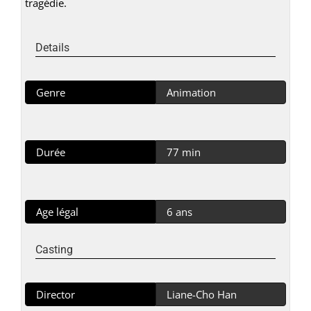
tragédie.
Details
Genre
Animation
Durée
77 min
Age légal
6 ans
Casting
Director
Liane-Cho Han