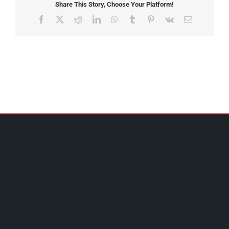
Share This Story, Choose Your Platform!
Facebook
X
Reddit
LinkedIn
WhatsApp
Tumblr
Pinterest
Vk
Email