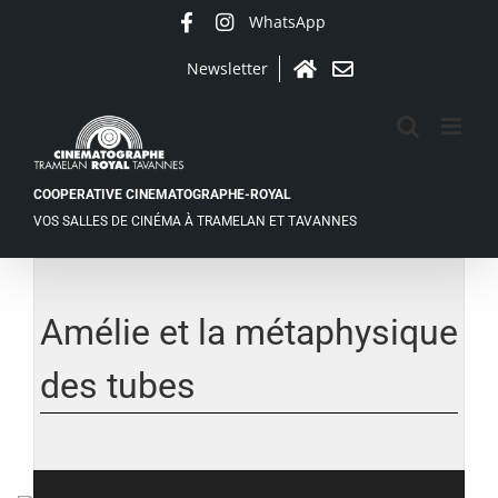
Passer
WhatsApp
Facebook
Instagram
au
contenu
Newsletter
Accueil
Contact
COOPERATIVE CINEMATOGRAPHE-ROYAL
VOS SALLES DE CINÉMA À TRAMELAN ET TAVANNES
Amélie et la métaphysique
des tubes