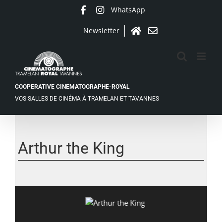
Passer
WhatsApp
Facebook
Instagram
au
contenu
Newsletter
Accueil
Contact
COOPERATIVE CINEMATOGRAPHE-ROYAL
VOS SALLES DE CINÉMA À TRAMELAN ET TAVANNES
Voir
l'image
agrandie
Arthur the King