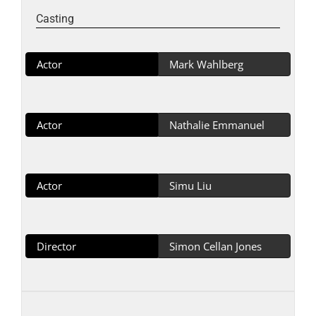
Casting
Actor
Mark Wahlberg
Actor
Nathalie Emmanuel
Actor
Simu Liu
Director
Simon Cellan Jones