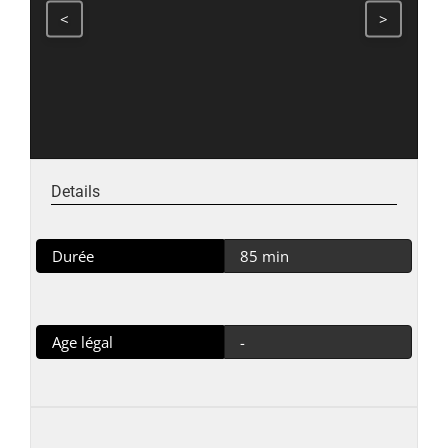
<
>
Details
Durée
85 min
Age légal
-