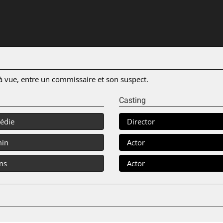
 à vue, entre un commissaire et son suspect.
Casting
édie
Director
min
Actor
ns
Actor