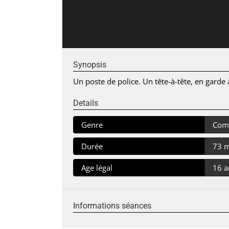
Synopsis
Un poste de police. Un tête-à-tête, en garde
Details
Genre
Com
Durée
73 
Age légal
16 a
Informations séances