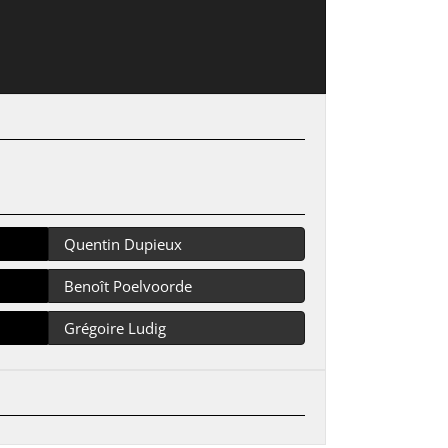
Quentin Dupieux
Benoît Poelvoorde
Grégoire Ludig