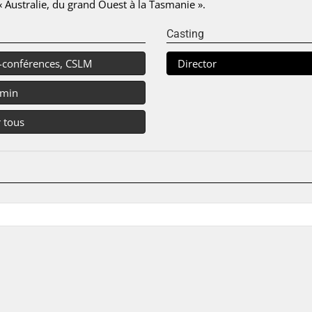
 Australie, du grand Ouest à la Tasmanie ».
Casting
-conférences, CSLM
Director
 min
 tous