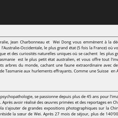
tralie, Jean Charbonneau et Wei Dong vous emmènent à la déc
l’Australie-Occidentale, le plus grand état (5 fois la France) où 
aque et des curiosités naturelles uniques où se cachent les plus 
 Tasmanie est le plus petit état australien, et vous offre tout l'
auts arbres du monde, cachant une faune extraordinaire avec 
de Tasmanie aux hurlements effrayants. Comme une Suisse en Austra
ychopathologie, se passionne depuis plus de 45 ans pour l'image
 Après avoir réalisé des œuvres primées et des reportages en Chi
la s’ajouter de grandes expositions photographiques sur la Chine 
ù réside la sœur de Wei. Après 27 mois de séjour, plus de 140'0