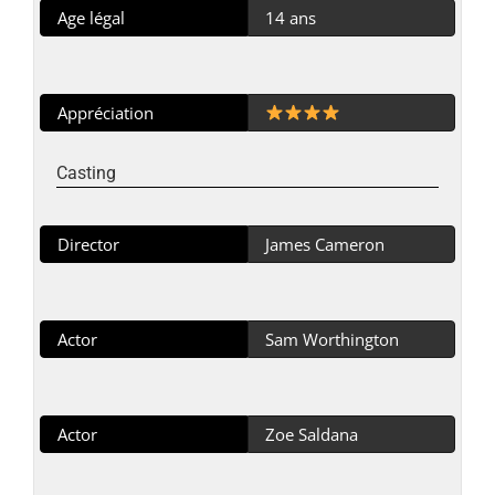
Age légal
14 ans
Appréciation
Casting
Director
James Cameron
Actor
Sam Worthington
Actor
Zoe Saldana