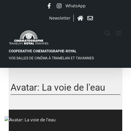
Passer
WhatsApp
Facebook
Instagram
au
contenu
Newsletter
Accueil
Contact
COOPERATIVE CINEMATOGRAPHE-ROYAL
VOS SALLES DE CINÉMA À TRAMELAN ET TAVANNES
Voir
l'image
agrandie
Avatar: La voie de l'eau