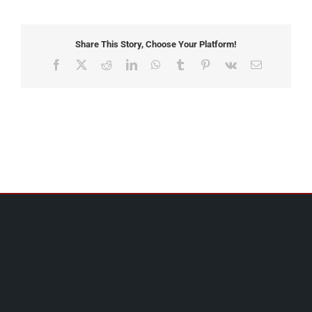
Share This Story, Choose Your Platform!
Facebook
X
Reddit
LinkedIn
WhatsApp
Tumblr
Pinterest
Vk
Email