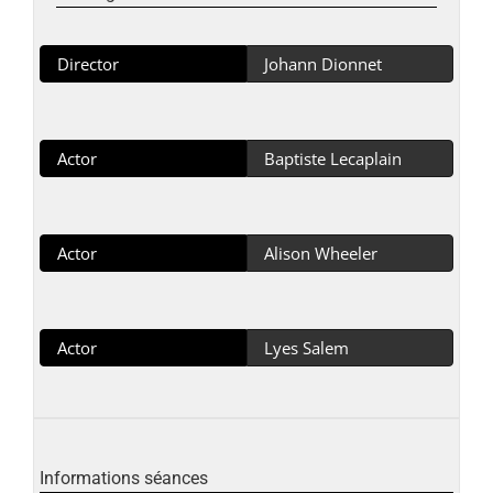
Director
Johann Dionnet
Actor
Baptiste Lecaplain
Actor
Alison Wheeler
Actor
Lyes Salem
Informations séances