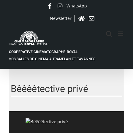
Passer
WhatsApp
Facebook
Instagram
au
contenu
Newsletter
Accueil
Contact
COOPERATIVE CINEMATOGRAPHE-ROYAL
VOS SALLES DE CINÉMA À TRAMELAN ET TAVANNES
Voir
l'image
agrandie
Bêêêêtective privé