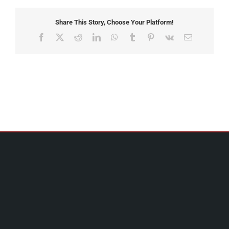
Share This Story, Choose Your Platform!
Facebook
X
Reddit
LinkedIn
WhatsApp
Tumblr
Pinterest
Vk
Email