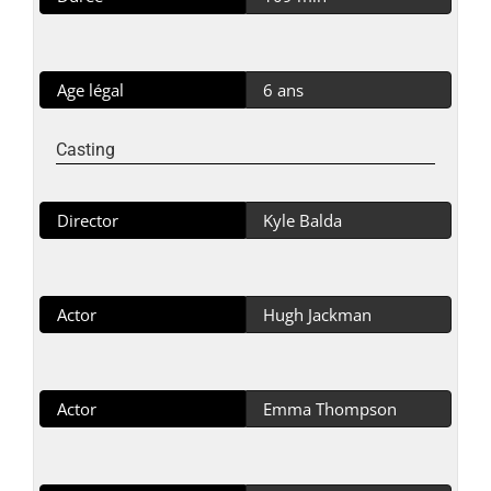
Age légal
6 ans
Casting
Director
Kyle Balda
Actor
Hugh Jackman
Actor
Emma Thompson