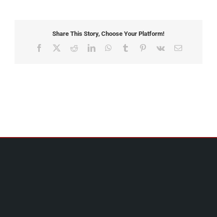
Share This Story, Choose Your Platform!
Facebook
X
Reddit
LinkedIn
WhatsApp
Tumblr
Pinterest
Vk
Email