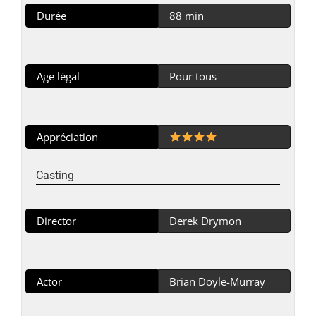
Durée
88 min
Age légal
Pour tous
Appréciation
Casting
Director
Derek Drymon
Actor
Brian Doyle-Murray