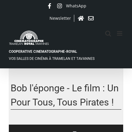
Passer
WhatsApp
Facebook
Instagram
au
contenu
Newsletter
Accueil
Contact
COOPERATIVE CINEMATOGRAPHE-ROYAL
VOS SALLES DE CINÉMA À TRAMELAN ET TAVANNES
Voir
l'image
agrandie
Bob l'éponge - Le film : Un
Pour Tous, Tous Pirates !