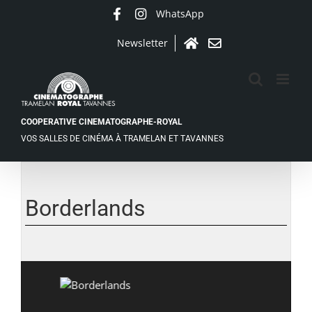
Passer
WhatsApp
Facebook
Instagram
au
contenu
Newsletter
Accueil
Contact
COOPERATIVE CINEMATOGRAPHE-ROYAL
VOS SALLES DE CINÉMA À TRAMELAN ET TAVANNES
Voir
l'image
agrandie
Borderlands