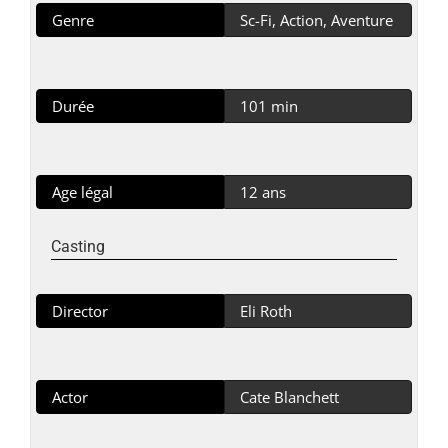
Genre
Sc-Fi, Action, Aventure
Durée
101 min
Age légal
12 ans
Casting
Director
Eli Roth
Actor
Cate Blanchett