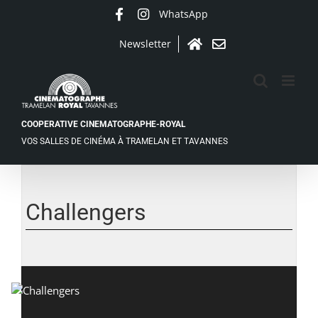
Passer
WhatsApp
Facebook
Instagram
au
contenu
Newsletter
Accueil
Contact
COOPERATIVE CINEMATOGRAPHE-ROYAL
VOS SALLES DE CINÉMA À TRAMELAN ET TAVANNES
Voir
l'image
agrandie
Challengers