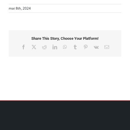
mai 8th, 2024
Share This Story, Choose Your Platform!
Facebook
X
Reddit
LinkedIn
WhatsApp
Tumblr
Pinterest
Vk
Email