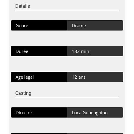
Details
Genre
Drame
Durée
132 min
Age légal
12 ans
Casting
Director
Luca Guadagnino