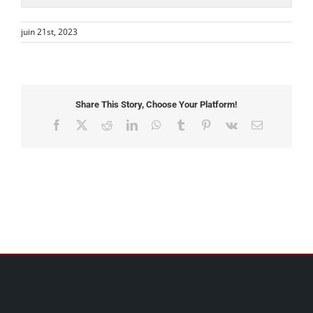
juin 21st, 2023
Share This Story, Choose Your Platform!
Facebook
X
Reddit
LinkedIn
WhatsApp
Tumblr
Pinterest
Vk
Email