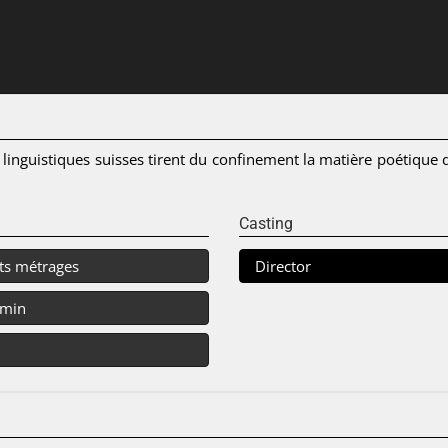
 linguistiques suisses tirent du confinement la matière poétique 
Casting
ts métrages
Director
 min