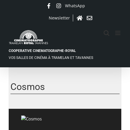
Passer
WhatsApp
Facebook
Instagram
au
contenu
Newsletter
Accueil
Contact
COOPERATIVE CINEMATOGRAPHE-ROYAL
VOS SALLES DE CINÉMA À TRAMELAN ET TAVANNES
Voir
l'image
agrandie
Cosmos