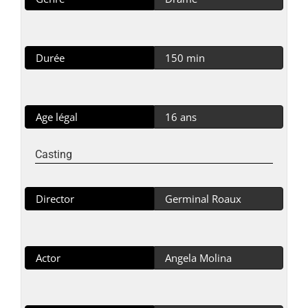
Durée
150 min
Age légal
16 ans
Casting
Director
Germinal Roaux
Actor
Angela Molina