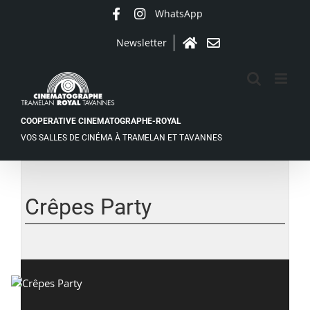
Passer
WhatsApp
Facebook
Instagram
au
contenu
Newsletter
Accueil
Contact
COOPERATIVE CINEMATOGRAPHE-ROYAL
VOS SALLES DE CINÉMA À TRAMELAN ET TAVANNES
Voir
l'image
agrandie
Crêpes Party