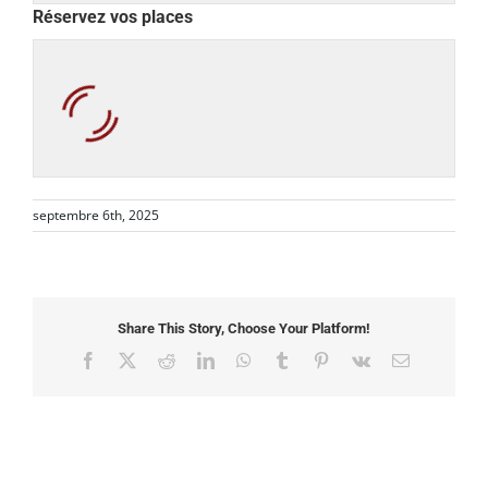
Réservez vos places
septembre 6th, 2025
Share This Story, Choose Your Platform!
Facebook
X
Reddit
LinkedIn
WhatsApp
Tumblr
Pinterest
Vk
Email