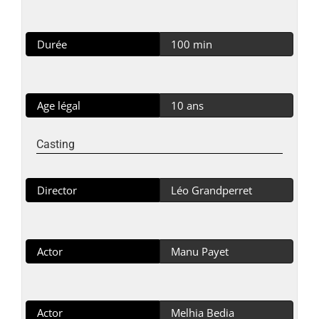
Durée
100 min
Age légal
10 ans
Casting
Director
Léo Grandperret
Actor
Manu Payet
Actor
Melhia Bedia