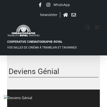
Passer
WhatsApp
Facebook
Instagram
au
contenu
Newsletter
Accueil
Contact
COOPERATIVE CINEMATOGRAPHE-ROYAL
VOS SALLES DE CINÉMA À TRAMELAN ET TAVANNES
Voir
l'image
agrandie
Deviens Génial