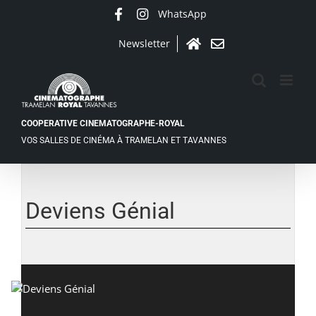
Passer
WhatsApp
Facebook
Instagram
au
contenu
Newsletter
Accueil
Contact
COOPERATIVE CINEMATOGRAPHE-ROYAL
VOS SALLES DE CINÉMA À TRAMELAN ET TAVANNES
Voir
l'image
agrandie
Deviens Génial