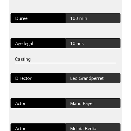
Durée
100 min
Age légal
10 ans
Casting
Director
Léo Grandperret
Actor
Manu Payet
Actor
Melhia Bedia