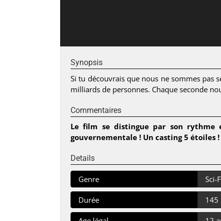
Synopsis
Si tu découvrais que nous ne sommes pas seuls 
milliards de personnes. Chaque seconde nou
Commentaires
Le film se distingue par son rythme 
gouvernementale ! Un casting 5 étoiles !
Details
Genre
Sci-F
Durée
145
Age légal
12 a