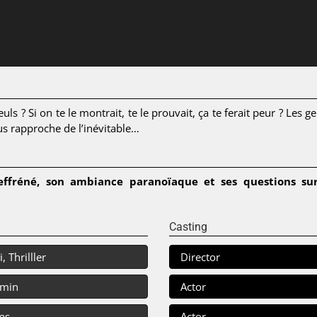
? Si on te le montrait, te le prouvait, ça te ferait peur ? Les gen
s rapproche de l’inévitable…
effréné, son ambiance paranoïaque et ses questions sur 
Casting
i, Thrilller
Director
 min
Actor
ns
Actor