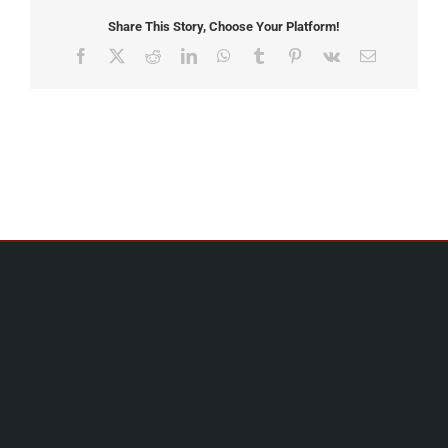
Share This Story, Choose Your Platform!
Facebook
X
Reddit
LinkedIn
WhatsApp
Tumblr
Pinterest
Vk
Email