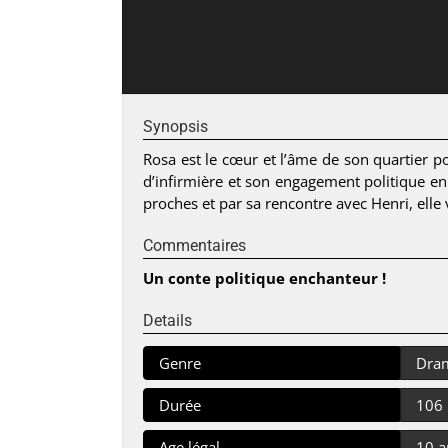
Synopsis
Rosa est le cœur et l’âme de son quartier po
d’infirmière et son engagement politique en f
proches et par sa rencontre avec Henri, elle 
Commentaires
Un conte politique enchanteur !
Details
Genre
Dra
Durée
106
Age légal
10 a