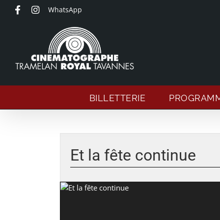
Passer
WhatsApp
au
contenu
BILLETTERIE
PROGRAM
Voir
l'image
Et la fête continue
agrandie