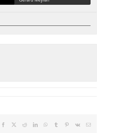
Facebook
X
Reddit
LinkedIn
WhatsApp
Tumblr
Pinterest
Vk
Email