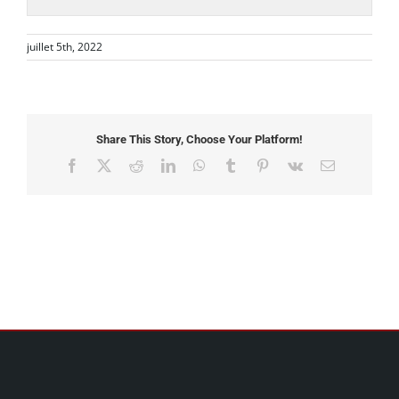
juillet 5th, 2022
Share This Story, Choose Your Platform!
Facebook
X
Reddit
LinkedIn
WhatsApp
Tumblr
Pinterest
Vk
Email