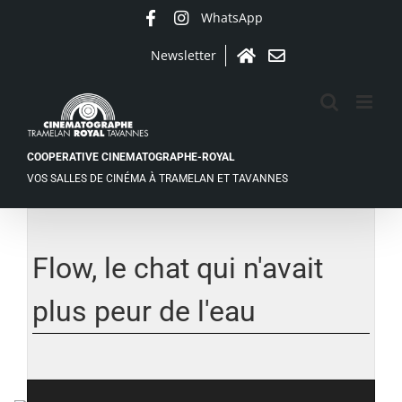
Passer
WhatsApp
Facebook
Instagram
au
contenu
Newsletter
Accueil
Contact
COOPERATIVE CINEMATOGRAPHE-ROYAL
VOS SALLES DE CINÉMA À TRAMELAN ET TAVANNES
Voir
l'image
agrandie
Flow, le chat qui n'avait
plus peur de l'eau