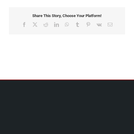
Share This Story, Choose Your Platform!
Facebook
X
Reddit
LinkedIn
WhatsApp
Tumblr
Pinterest
Vk
Email