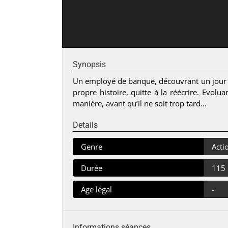
Synopsis
Un employé de banque, découvrant un jour qu’
propre histoire, quitte à la réécrire. Evo
manière, avant qu’il ne soit trop tard…
Details
Genre
Acti
Durée
115
Age légal
-
Informations séances