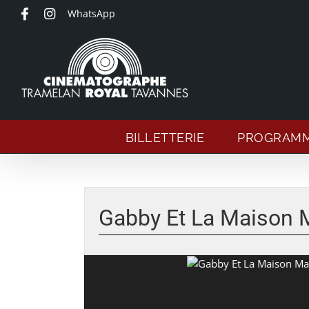
Passer
WhatsApp
au
contenu
BILLETTERIE
PROGRAM
Voir
l'image
Gabby Et La Maison M
agrandie