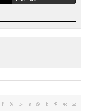
Facebook
X
Reddit
LinkedIn
WhatsApp
Tumblr
Pinterest
Vk
Email