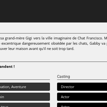
sa grand-mère Gigi vers la ville imaginaire de Chat Francisco.
excentrique dangereusement obsédée par les chats, Gabby va par
uver leur maison avant qu'il ne soit trop tard.
andent !
Casting
ation, Aventure
Director
min
Actor
 tous
Actor