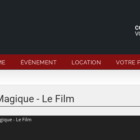
C
V
ME
ÉVÈNEMENT
LOCATION
VOTRE 
agique - Le Film