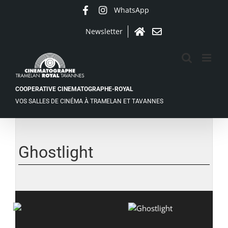
Passer
WhatsApp
Facebook
Instagram
au
contenu
Newsletter
Accueil
Contact
COOPERATIVE CINEMATOGRAPHE-ROYAL
VOS SALLES DE CINÉMA À TRAMELAN ET TAVANNES
Voir
l'image
agrandie
Ghostlight