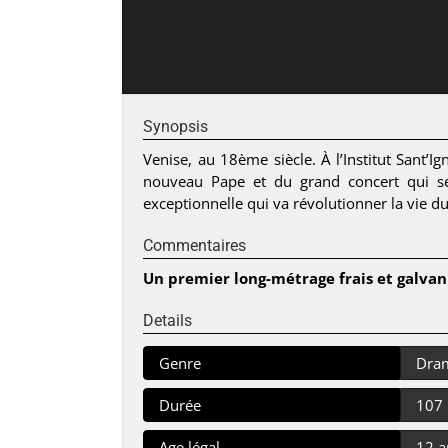
Synopsis
Venise, au 18ème siècle. À l’Institut Sant’I
nouveau Pape et du grand concert qui ser
exceptionnelle qui va révolutionner la vie du
Commentaires
Un premier long-métrage frais et galvani
Details
Genre
Dram
Durée
107
Age légal
12 a