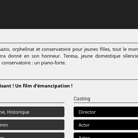
gnazio, orphelinat et conservatoire pour jeunes filles, tout le m
a donné en son honneur. Teresa, jeune domestique silencieus
 conservatoire : un piano-forte.
sant ! Un film d’émancipation !
Casting
e, Historique
Director
 min
Actor
ns
Actor