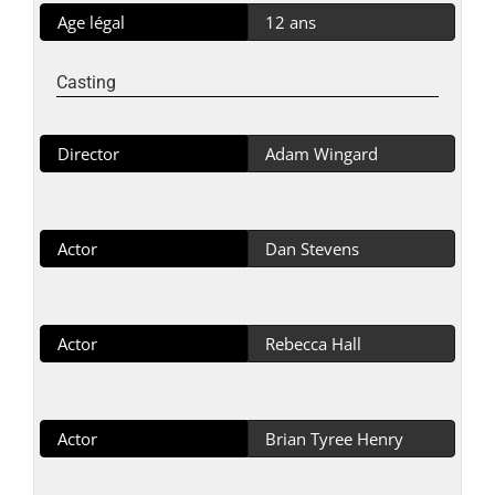
Age légal
12 ans
Casting
Director
Adam Wingard
Actor
Dan Stevens
Actor
Rebecca Hall
Actor
Brian Tyree Henry