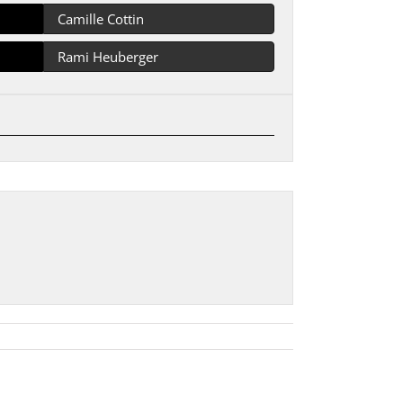
Camille Cottin
Rami Heuberger