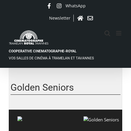
Passer
WhatsApp
Facebook
Instagram
au
contenu
Newsletter
Accueil
Contact
COOPERATIVE CINEMATOGRAPHE-ROYAL
VOS SALLES DE CINÉMA À TRAMELAN ET TAVANNES
Voir
l'image
agrandie
Golden Seniors