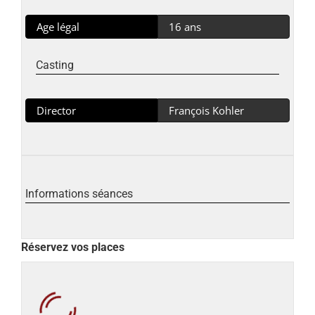
Age légal
16 ans
Casting
Director
François Kohler
Informations séances
Réservez vos places