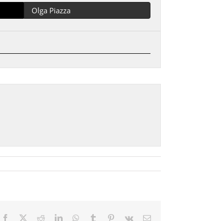
Olga Piazza
Facebook
X
Reddit
LinkedIn
WhatsApp
Tumblr
Pinterest
Vk
Email