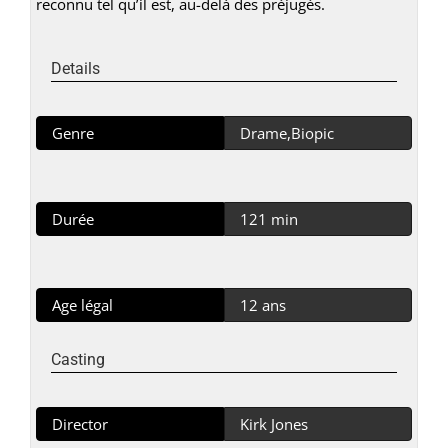
reconnu tel qu’il est, au-delà des préjugés.
Details
Genre
Drame,Biopic
Durée
121 min
Age légal
12 ans
Casting
Director
Kirk Jones