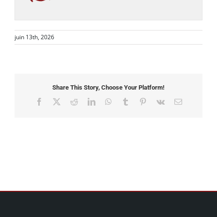
juin 13th, 2026
Share This Story, Choose Your Platform!
Facebook
X
Reddit
LinkedIn
WhatsApp
Tumblr
Pinterest
Vk
Email