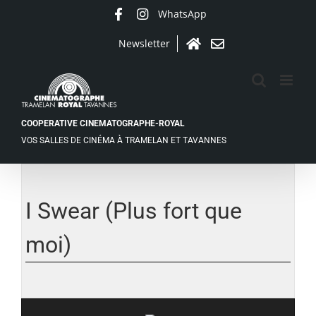
Passer
WhatsApp
Facebook
Instagram
au
contenu
Newsletter
Accueil
Contact
COOPERATIVE CINEMATOGRAPHE-ROYAL
VOS SALLES DE CINÉMA À TRAMELAN ET TAVANNES
Voir
l'image
agrandie
I Swear (Plus fort que
moi)