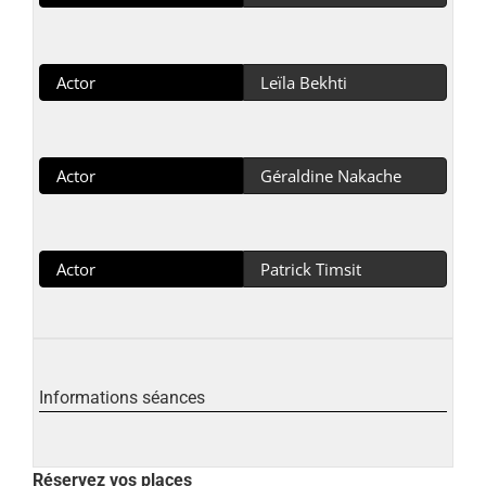
Actor
Leïla Bekhti
Actor
Géraldine Nakache
Actor
Patrick Timsit
Informations séances
Réservez vos places