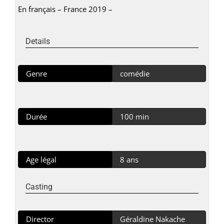
En français – France 2019 –
Details
Genre
comédie
Durée
100 min
Age légal
8 ans
Casting
Director
Géraldine Nakache