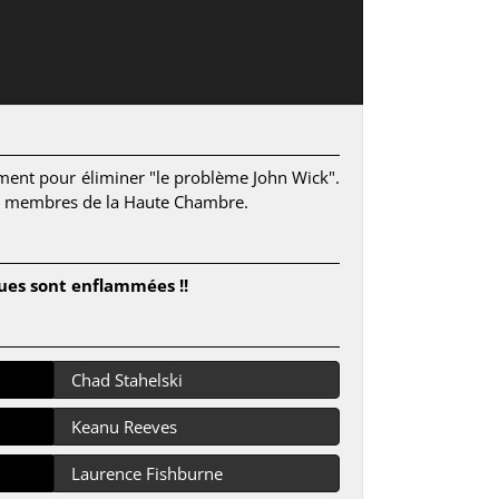
mment pour éliminer "le problème John Wick".
 aux membres de la Haute Chambre.
ques sont enflammées !!
Chad Stahelski
Keanu Reeves
Laurence Fishburne