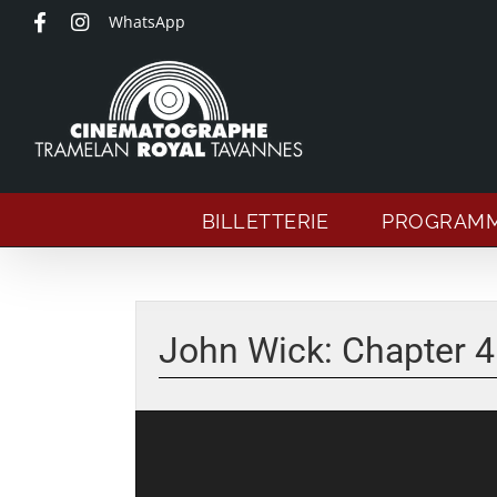
Passer
WhatsApp
au
contenu
BILLETTERIE
PROGRAM
Voir
l'image
John Wick: Chapter 4
agrandie