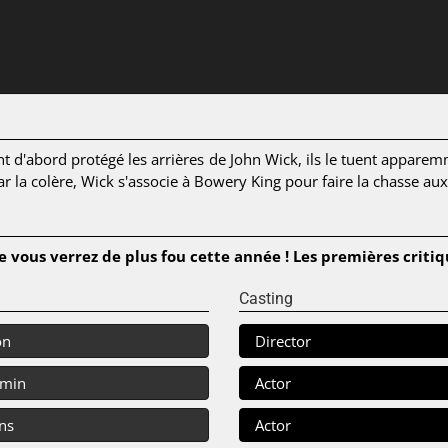
t d'abord protégé les arrières de John Wick, ils le tuent appare
 par la colère, Wick s'associe à Bowery King pour faire la chasse
ue vous verrez de plus fou cette année ! Les premières criti
Casting
on
Director
 min
Actor
ns
Actor