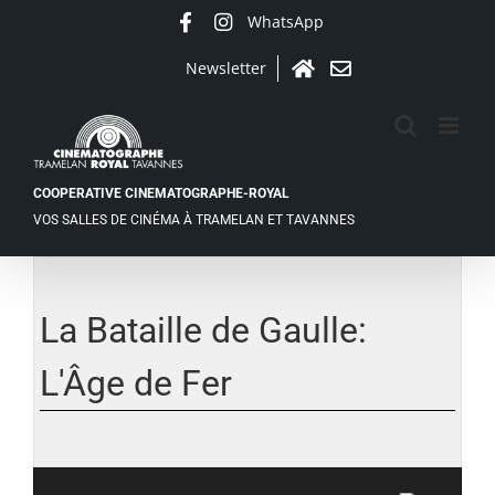
Passer
WhatsApp
Facebook
Instagram
au
contenu
Newsletter
Accueil
Contact
COOPERATIVE CINEMATOGRAPHE-ROYAL
VOS SALLES DE CINÉMA À TRAMELAN ET TAVANNES
Voir
l'image
agrandie
La Bataille de Gaulle:
L'Âge de Fer