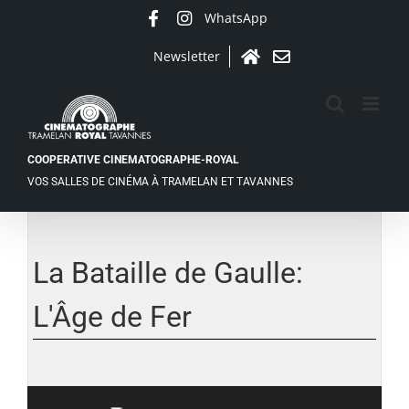
Passer
WhatsApp
Facebook
Instagram
au
contenu
Newsletter
Accueil
Contact
COOPERATIVE CINEMATOGRAPHE-ROYAL
VOS SALLES DE CINÉMA À TRAMELAN ET TAVANNES
Voir
l'image
agrandie
La Bataille de Gaulle:
L'Âge de Fer