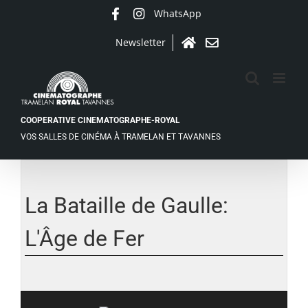
Passer
WhatsApp
Facebook
Instagram
au
contenu
Newsletter
Accueil
Contact
COOPERATIVE CINEMATOGRAPHE-ROYAL
VOS SALLES DE CINÉMA À TRAMELAN ET TAVANNES
Voir
l'image
agrandie
La Bataille de Gaulle:
L'Âge de Fer