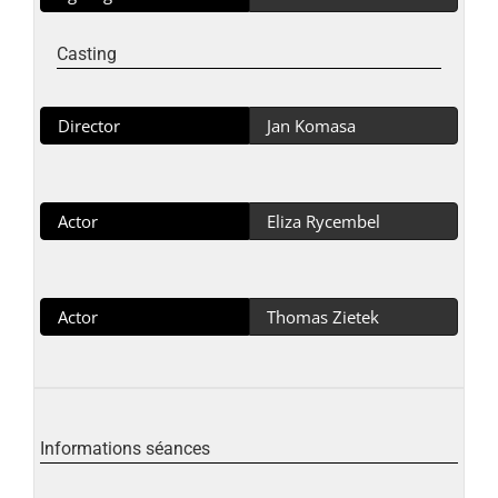
Casting
Director
Jan Komasa
Actor
Eliza Rycembel
Actor
Thomas Zietek
Informations séances