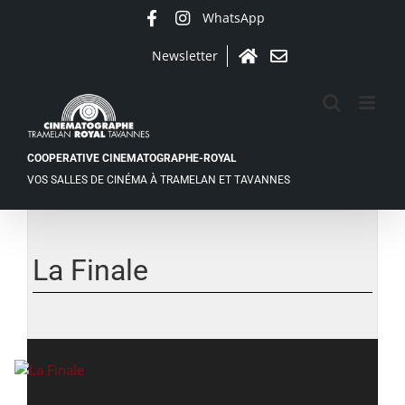
Passer
WhatsApp
Facebook
Instagram
au
contenu
Newsletter
Accueil
Contact
COOPERATIVE CINEMATOGRAPHE-ROYAL
VOS SALLES DE CINÉMA À TRAMELAN ET TAVANNES
Voir
l'image
agrandie
La Finale