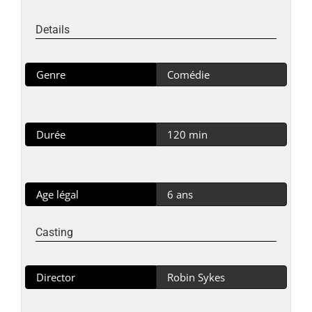
Details
Genre
Comédie
Durée
120 min
Age légal
6 ans
Casting
Director
Robin Sykes