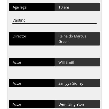
Age légal
10 ans
Casting
Director
Reinaldo Marcus
Green
Actor
Will Smith
Actor
Saniyya Sidney
Actor
Demi Singleton