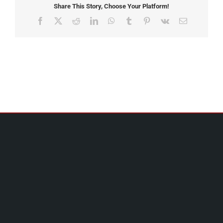
Share This Story, Choose Your Platform!
Facebook
X
Reddit
LinkedIn
WhatsApp
Tumblr
Pinterest
Vk
Email