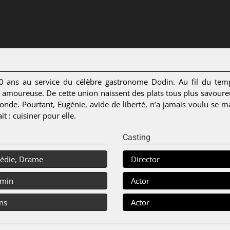
 20 ans au service du célèbre gastronome Dodin. Au fil du tem
 amoureuse. De cette union naissent des plats tous plus savoureu
onde. Pourtant, Eugénie, avide de liberté, n’a jamais voulu se m
t : cuisiner pour elle.
Casting
édie, Drame
Director
 min
Actor
ns
Actor