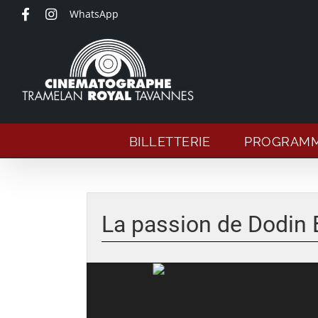
Passer
WhatsApp
au
contenu
BILLETTERIE
PROGRAM
Voir
l'image
La passion de Dodin 
agrandie