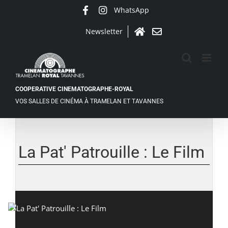
Passer
WhatsApp
Facebook
Instagram
au
contenu
Newsletter
Accueil
Contact
COOPERATIVE CINEMATOGRAPHE-ROYAL
VOS SALLES DE CINÉMA À TRAMELAN ET TAVANNES
Voir
l'image
agrandie
La Pat' Patrouille : Le Film