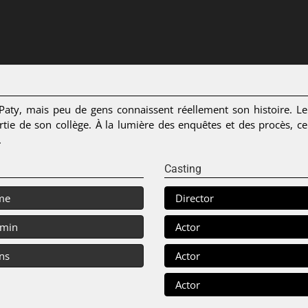
aty, mais peu de gens connaissent réellement son histoire. Le
rtie de son collège. À la lumière des enquêtes et des procès, ce
.
Casting
me
Director
 min
Actor
ns
Actor
Actor