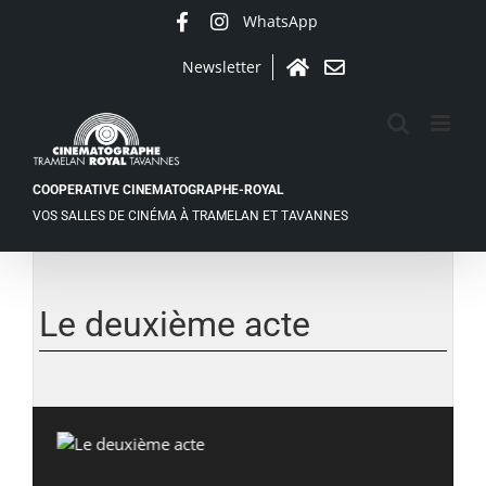
Passer
WhatsApp
Facebook
Instagram
au
contenu
Newsletter
Accueil
Contact
COOPERATIVE CINEMATOGRAPHE-ROYAL
VOS SALLES DE CINÉMA À TRAMELAN ET TAVANNES
Voir
l'image
agrandie
Le deuxième acte