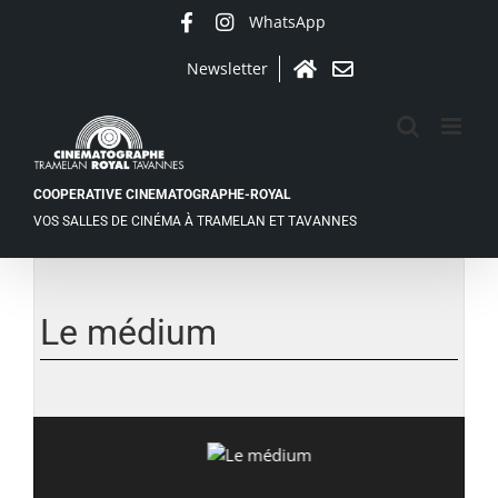
Passer
WhatsApp
Facebook
Instagram
au
contenu
Newsletter
Accueil
Contact
COOPERATIVE CINEMATOGRAPHE-ROYAL
VOS SALLES DE CINÉMA À TRAMELAN ET TAVANNES
Voir
l'image
agrandie
Le médium