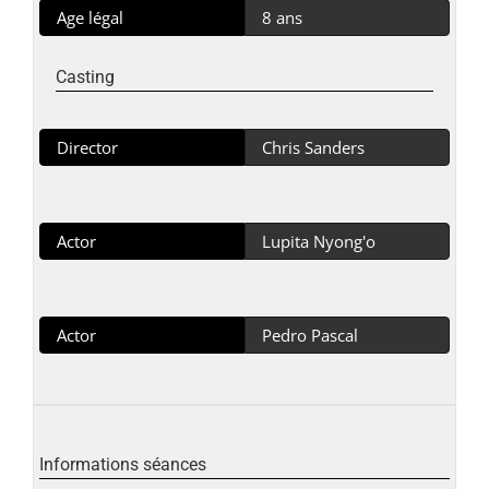
Age légal
8 ans
Casting
Director
Chris Sanders
Actor
Lupita Nyong'o
Actor
Pedro Pascal
Informations séances