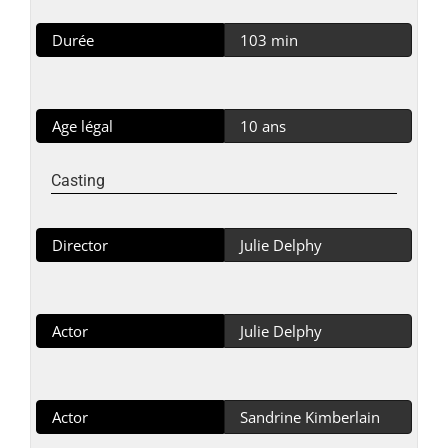
Durée
103 min
Age légal
10 ans
Casting
Director
Julie Delphy
Actor
Julie Delphy
Actor
Sandrine Kimberlain