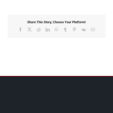
Share This Story, Choose Your Platform!
Facebook
X
Reddit
LinkedIn
WhatsApp
Tumblr
Pinterest
Vk
Email