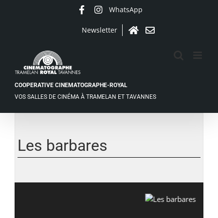
Passer
WhatsApp
Facebook
Instagram
au
contenu
Newsletter
Accueil
Contact
COOPERATIVE CINEMATOGRAPHE-ROYAL
VOS SALLES DE CINÉMA À TRAMELAN ET TAVANNES
Voir
l'image
agrandie
Les barbares