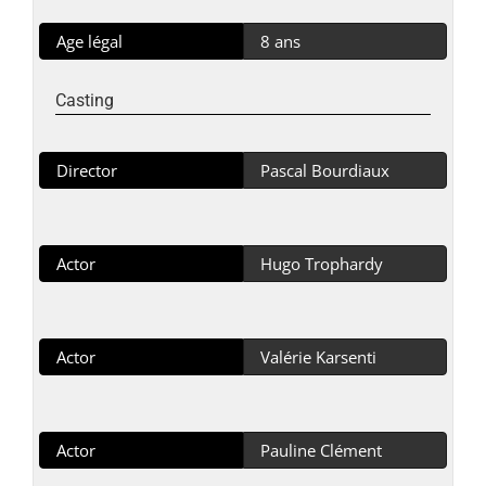
Age légal
8 ans
Casting
Director
Pascal Bourdiaux
Actor
Hugo Trophardy
Actor
Valérie Karsenti
Actor
Pauline Clément