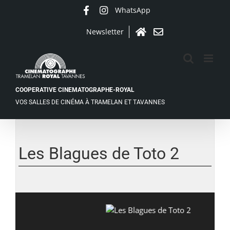
Passer
WhatsApp
Facebook
Instagram
au
contenu
Newsletter
Accueil
Contact
COOPERATIVE CINEMATOGRAPHE-ROYAL
VOS SALLES DE CINÉMA À TRAMELAN ET TAVANNES
Voir
l'image
agrandie
Les Blagues de Toto 2