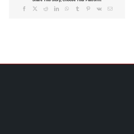
Facebook
X
Reddit
LinkedIn
WhatsApp
Tumblr
Pinterest
Vk
Email